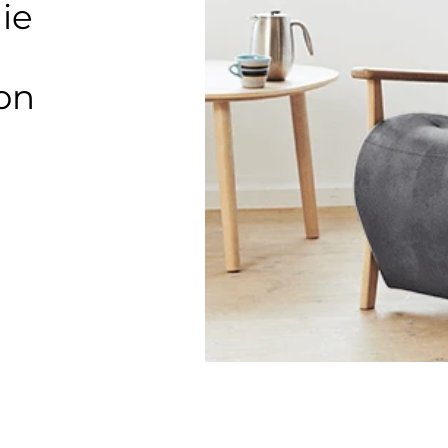
ie
on